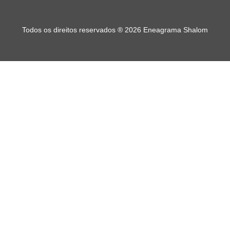
Todos os direitos reservados
®
2026 Eneagrama Shalom