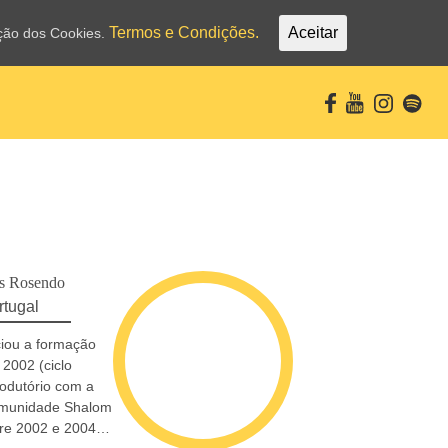
Termos e Condições.
Aceitar
ação dos Cookies.
ês Rosendo
rtugal
ciou a formação
2002 (ciclo
rodutório com a
munidade Shalom
re 2002 e 2004)