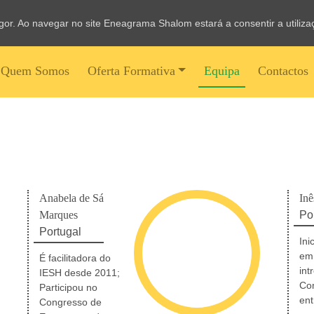
vigor. Ao navegar no site Eneagrama Shalom estará a consentir a utiliz
Quem Somos
Oferta Formativa
Equipa
Contactos
Anabela de Sá
In
Marques
Po
Portugal
Ini
em 
É facilitadora do
int
IESH desde 2011;
Co
Participou no
ent
Congresso de