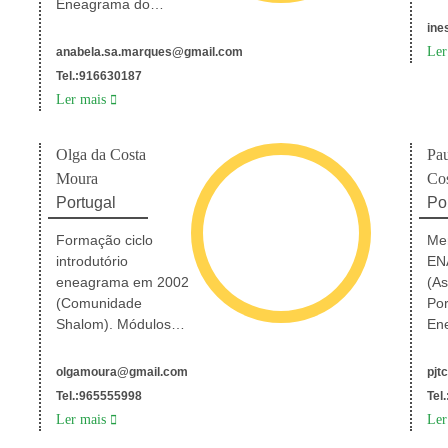
ten
Eneagrama do
cur
Mediterrânio
ine
ap
(Madrid) em 2010,
Ler
anabela.sa.marques@gmail.com
co
no Congresso
Tel.:916630187
Cun
Internacional de
Ler mais
“re
Eneagrama em 2014
fer
e no Encontro
tes
Europeu de
Olga da Costa
Pau
“E
Eneagrama em
Moura
Co
rel
2016; Conclui o
Portugal
Po
“E
FESH (Formação de
pa
formadores de
Formação ciclo
Me
res
Eneagrama) em
introdutório
EN
“E
2017; Outras
eneagrama em 2002
(As
sím
formações com
(Comunidade
Po
ess
Eneagrama: módulo
Shalom). Módulos
En
Fac
avançado
avançados:
Me
(in
Eneagrama e
Eneagrama e
Fac
olgamoura@gmail.com
pjt
fo
Relacionamentos
relacionamentos;
En
Tel.:965555998
Tel
20
(2018), Eneagrama
Eneagrama e o
20
Ler mais
Ler
co
e Liderança (2019).
símbolo da Essência
Co
Cu