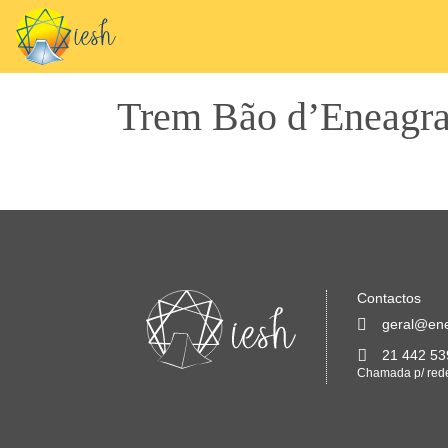
Trem Bão d’Eneagra
Contactos
geral@en
21 442 53
Chamada p/ rede 