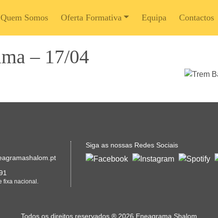
Quem Somos
Oferta Formativa
Equipa
Contactos
ma – 17/04
Siga as nossas Redes Sociais
eagramashalom.pt
91
fixa nacional.
Todos os direitos reservados
®
2026 Eneagrama Shalom