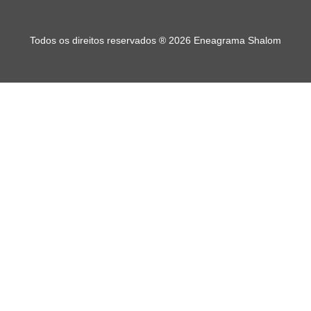
Todos os direitos reservados
®
2026 Eneagrama Shalom