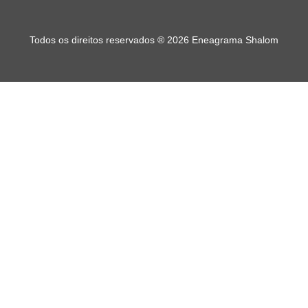
Todos os direitos reservados
®
2026 Eneagrama Shalom