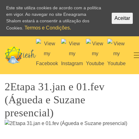
Este site utiliza cookies de acordo com a política
em vigor. Ao navegar no site Eneagrama
Aceitar
Shalom estará a consentir a utilização dos
Termos e Condições.
Cookies.
2Etapa 31.jan e 01.fev
(Águeda e Suzane
presencial)