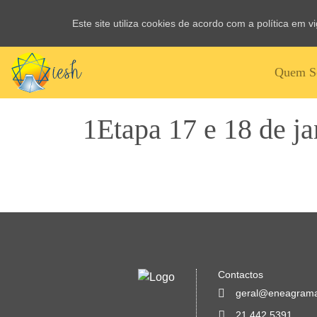
Este site utiliza cookies de acordo com a política em 
Quem S
1Etapa 17 e 18 de j
Contactos
geral@eneagrama
21 442 5391