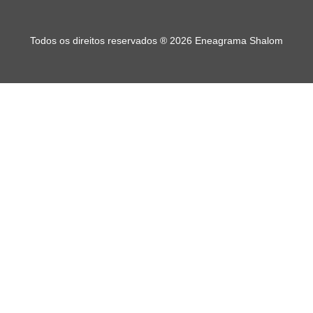
Todos os direitos reservados
®
2026 Eneagrama Shalom