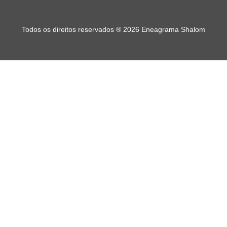
Todos os direitos reservados
®
2026 Eneagrama Shalom